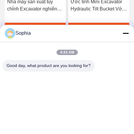
Ước tính Mini Excavator
Mini Excavator Hydraulic
Hydraulic Tilt Bucket Với
Tilting Bucket For Kubota
chiều rộng 1200mm OEM,
1.7ton Excavator hydraulic
ốc nghiêng của máy đào
tilt bucket, các phụ kiện
Nhận giá tốt nhất
Nhận giá tốt nhất
của excavator
Sophia
4:43 AM
Good day, what product are you looking for?
Kaiping Zhonghe Machinery Manufacturing
Co., Ltd
sophia@excavatorboomarm.com
86--18127591702
Quận mới Cuishanhu, thành phố Khai Bình, thành phố
Giang Môn, tỉnh Quảng Đông, Trung Quốc