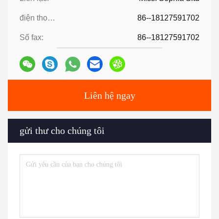
điện thoại:
86--18127591702
Số fax:
86--18127591702
Liên hệ ngay
gửi thư cho chúng tôi