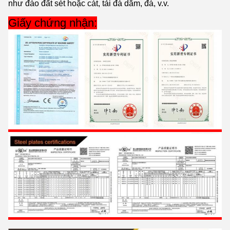
như đào đất sét hoặc cát, tải đá dăm, đá, v.v.
Giấy chứng nhận: