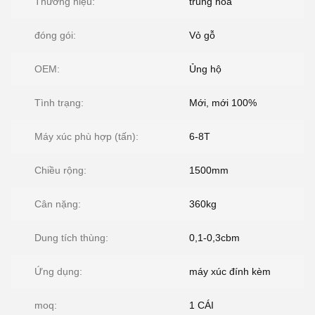
Thương hiệu:
trung hòa
đóng gói:
Vỏ gỗ
OEM:
Ủng hộ
Tình trạng:
Mới, mới 100%
Máy xúc phù hợp (tấn):
6-8T
Chiều rộng:
1500mm
Cân nặng:
360kg
Dung tích thùng:
0,1-0,3cbm
Ứng dụng:
máy xúc đính kèm
moq:
1 CÁI