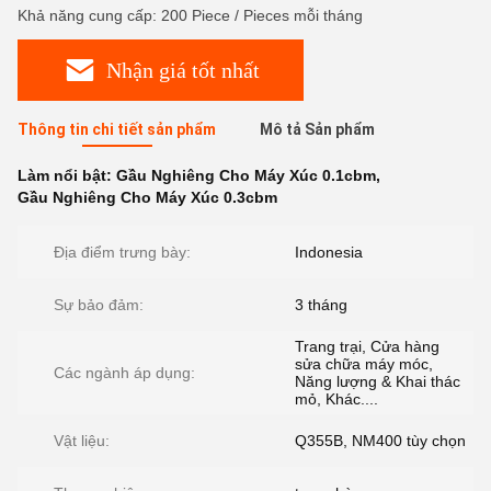
Khả năng cung cấp: 200 Piece / Pieces mỗi tháng
Nhận giá tốt nhất
Thông tin chi tiết sản phẩm
Mô tả Sản phẩm
Làm nổi bật:
Gầu Nghiêng Cho Máy Xúc 0.1cbm
,
Gầu Nghiêng Cho Máy Xúc 0.3cbm
Địa điểm trưng bày:
Indonesia
Sự bảo đảm:
3 tháng
Trang trại, Cửa hàng
sửa chữa máy móc,
Các ngành áp dụng:
Năng lượng & Khai thác
mỏ, Khác....
Vật liệu:
Q355B, NM400 tùy chọn