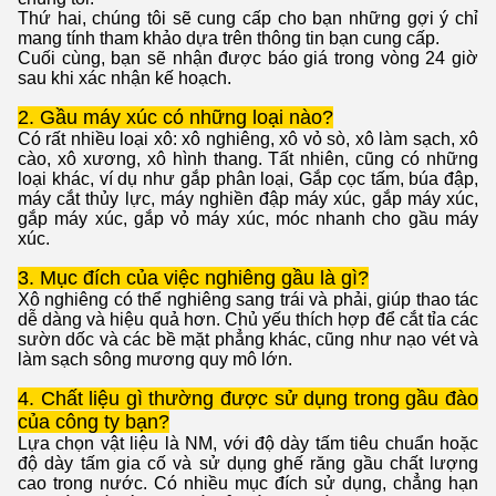
Thứ hai, chúng tôi sẽ cung cấp cho bạn những gợi ý chỉ
mang tính tham khảo dựa trên thông tin bạn cung cấp.
Cuối cùng, bạn sẽ nhận được báo giá trong vòng 24 giờ
sau khi xác nhận kế hoạch.
2. Gầu máy xúc có những loại nào?
Có rất nhiều loại xô: xô nghiêng, xô vỏ sò, xô làm sạch, xô
cào, xô xương, xô hình thang. Tất nhiên, cũng có những
loại khác, ví dụ như gắp phân loại, Gắp cọc tấm, búa đập,
máy cắt thủy lực, máy nghiền đập máy xúc, gắp máy xúc,
gắp máy xúc, gắp vỏ máy xúc, móc nhanh cho gầu máy
xúc.
3. Mục đích của việc nghiêng gầu là gì?
Xô nghiêng có thể nghiêng sang trái và phải, giúp thao tác
dễ dàng và hiệu quả hơn. Chủ yếu thích hợp để cắt tỉa các
sườn dốc và các bề mặt phẳng khác, cũng như nạo vét và
làm sạch sông mương quy mô lớn.
4. Chất liệu gì thường được sử dụng trong gầu đào
của công ty bạn?
Lựa chọn vật liệu là NM, với độ dày tấm tiêu chuẩn hoặc
độ dày tấm gia cố và sử dụng ghế răng gầu chất lượng
cao trong nước. Có nhiều mục đích sử dụng, chẳng hạn