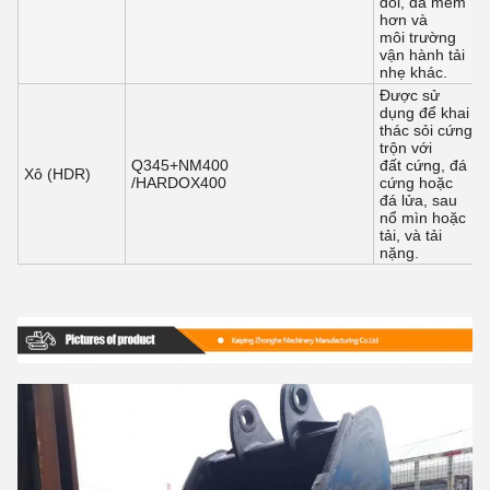
đối, đá mềm
hơn và
môi trường
vận hành tải
nhẹ khác.
Được sử
dụng để khai
thác sỏi cứng
trộn với
Q345+NM400
đất cứng, đá
Xô (HDR)
/HARDOX400
cứng hoặc
đá lửa, sau
nổ mìn hoặc
tải, và tải
nặng.