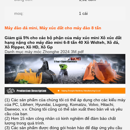
moq:
1 cái
Máy đào đá mini, Máy xúc đất cho máy đào 8 tấn
Giảm giá 5% cho các bộ phận của máy xúc mini Xô xúc đất
hạng nặng cho máy đào mini 6-8 tấn 40 Xô Widteh, Xô đá,
Xô Ripper, Xô HD, Xô Gp
Danh mục máy móc Zhonghe 2024 3M.pdf
(1) Các sản phẩm của chúng tôi có thể áp dụng cho các kiểu máy
của PC, Libherr, Hyundai, Liugong, Komatzu, Volvo, Hitachi,
Daewoo, v.v. Chúng tôi cũng có thể sản xuất theo bản vẽ và yêu
cầu của bạn.
(2) Hơn 15 năm công nhân có kinh nghiệm để đảm bảo chất
lượng trong quá trình.
(3) Các sản phẩm được đóng gói hoàn hảo để đáp ứng yêu cầu