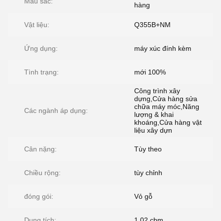
Màu sắc:
hàng
Vật liệu:
Q355B+NM
Ứng dụng:
máy xúc đính kèm
Tình trạng:
mới 100%
Công trình xây
dựng,Cửa hàng sửa
chữa máy móc,Năng
Các ngành áp dụng:
lượng & khai
khoáng,Cửa hàng vật
liệu xây dựn
Cân nặng:
Tùy theo
Chiều rộng:
tùy chỉnh
đóng gói:
Vỏ gỗ
Dung tích:
1,02 cbm